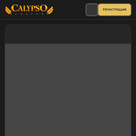
РЕГИСТРАЦИЯ