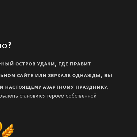
no?
рный остров удачи
, где правит
ьном сайте или зеркале однажды, вы
 и настоящему азартному празднику.
ватель становится героем собственной
орым хочется делиться.
енды в сфере iGaming. Всего за короткое время