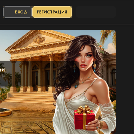
ВХОД
РЕГИСТРАЦИЯ
#А
К
ии.

К