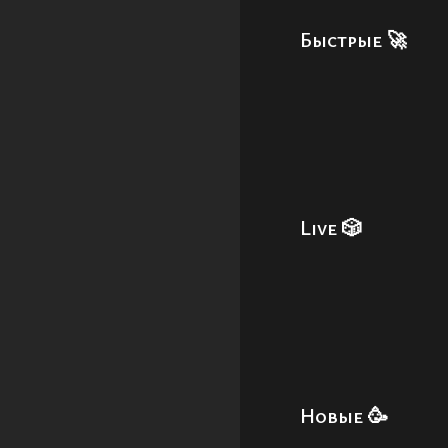
Быстрые 🚀
Live 🎲
Новые 🥳