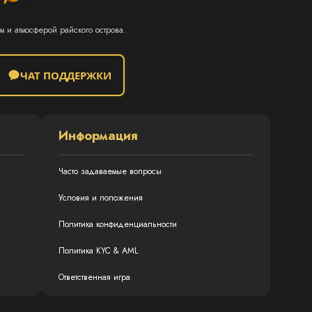
 в популярных криптовалютах:
USDT, TRX,
 и атмосферой райского острова.
эксклюзивные подарки
и
высокий уровень
ЧАТ ПОДДЕРЖКИ
Информация
 по древним мирам богов и чудес.
ашение на пир богов Олимпа.
Часто задаваемые вопросы
ожностью получить божественные выигрыши.
Условия и положения
 Легенды с растущими привилегиями.
 так и постоянным пользователям.
Политика конфиденциальности
vShare
для партнёров.
Политика KYC & AML
Ответственная игра
гровых автоматов
. В каталоге более
8 000