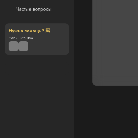
Частые вопросы
Нужна помощь? 🆘
Напишите нам