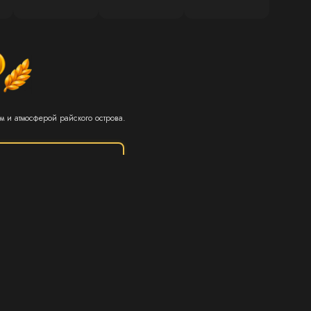
 и атмосферой райского острова.
ЧАТ ПОДДЕРЖКИ
Информация
Часто задаваемые вопросы
Условия и положения