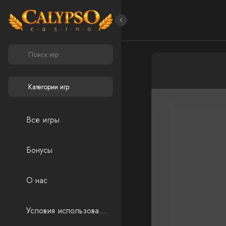
Поиск игр
Категории игр
Все игры
Бонусы
О нас
Условия использования