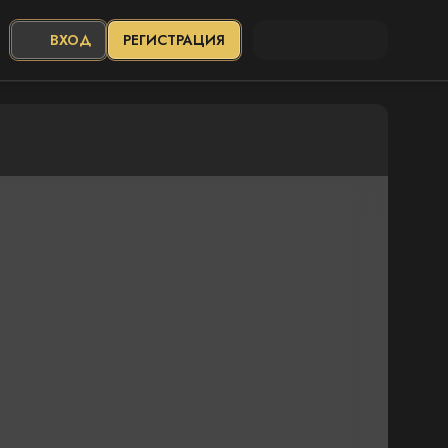
ВХОД
РЕГИСТРАЦИЯ