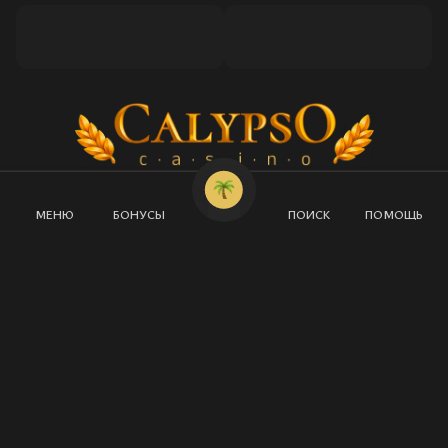
Calypso Casino — современное онлайн-казино с мифологическим стилем и атмосферой
райского острова.
МЕНЮ
БОНУСЫ
ПОИСК
ПОМОЩЬ
Бездепы в Telegram
Сотрудничество
ЧАТ ПОДДЕРЖКИ