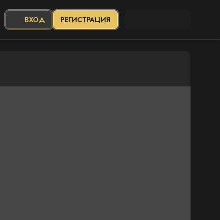
ВХОД
РЕГИСТРАЦИЯ