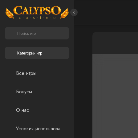
Поиск игр
Категории игр
Все игры
Бонусы
О нас
Условия использования