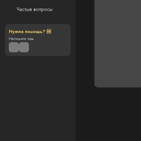
Частые вопросы
Нужна помощь? 🆘
Напишите нам