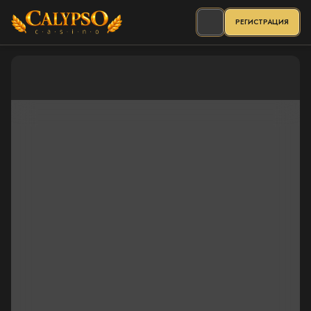
РЕГИСТРАЦИЯ