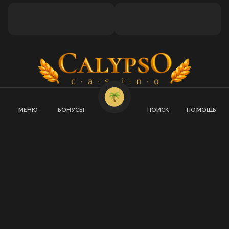
Calypso Casino — современное онлайн-казино с мифологическим стилем и атмосферой
райского острова.
МЕНЮ
БОНУСЫ
ПОИСК
ПОМОЩЬ
Бездепы в Telegram
Сотрудничество
ЧАТ ПОДДЕРЖКИ