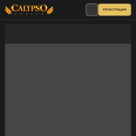
РЕГИСТРАЦИЯ