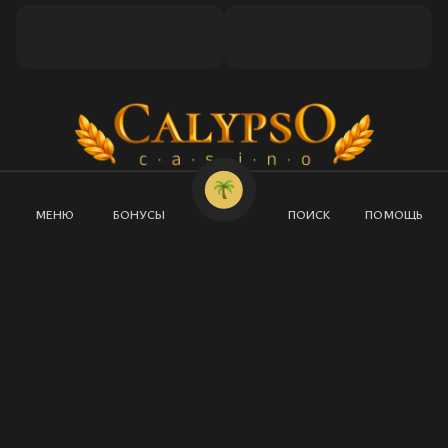
Calypso Casino — современное онлайн-казино с мифологическим стилем и атмосферой
райского острова.
МЕНЮ
БОНУСЫ
ПОИСК
ПОМОЩЬ
Бездепы в Telegram
Сотрудничество
ЧАТ ПОДДЕРЖКИ