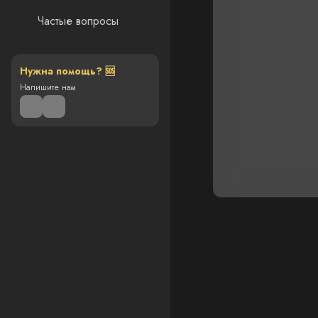
Частые вопросы
Нужна помощь? 🆘
Напишите нам