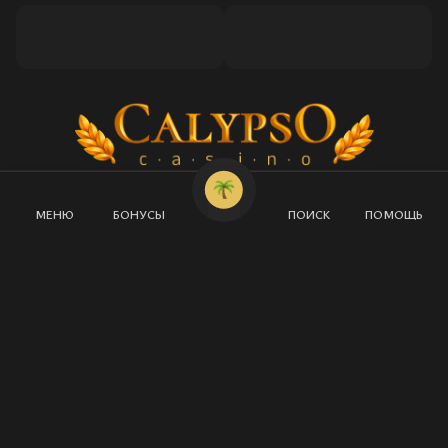
Calypso Casino — современное онлайн-казино с мифологическим стилем и атмосферой
райского острова.
МЕНЮ
БОНУСЫ
ПОИСК
ПОМОЩЬ
Бездепы в Telegram
Сотрудничество
ЧАТ ПОДДЕРЖКИ