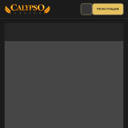
РЕГИСТРАЦИЯ