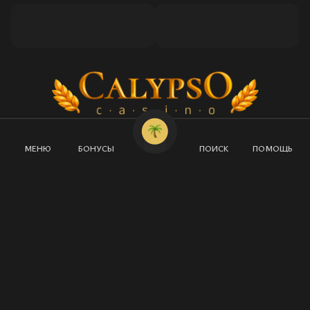
Calypso Casino — современное онлайн-казино с мифологическим стилем и атмосферой
райского острова.
МЕНЮ
БОНУСЫ
ПОИСК
ПОМОЩЬ
Бездепы в Telegram
Сотрудничество
ЧАТ ПОДДЕРЖКИ