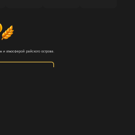
 и атмосферой райского острова.
ЧАТ ПОДДЕРЖКИ
Информация
Часто задаваемые вопросы
Условия и положения