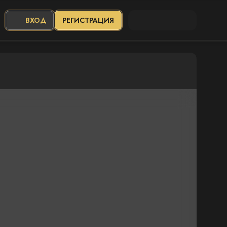
ВХОД
РЕГИСТРАЦИЯ