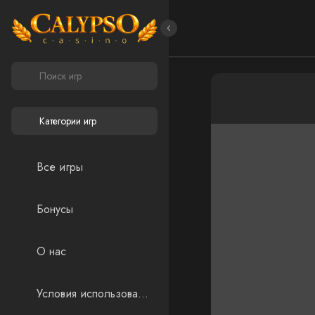
Поиск игр
Категории игр
Все игры
Бонусы
О нас
Условия использования