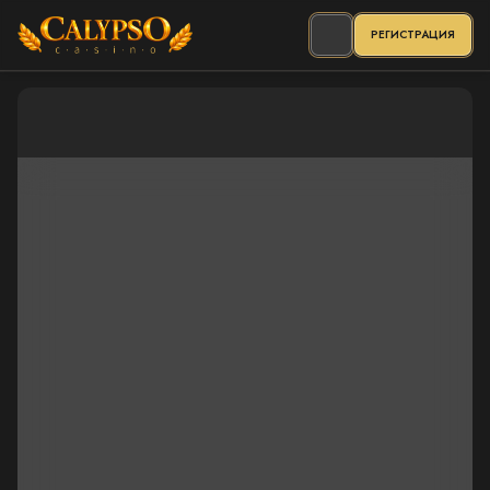
РЕГИСТРАЦИЯ