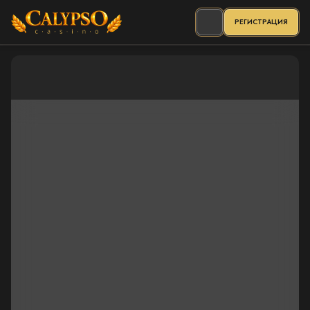
РЕГИСТРАЦИЯ