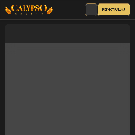
РЕГИСТРАЦИЯ