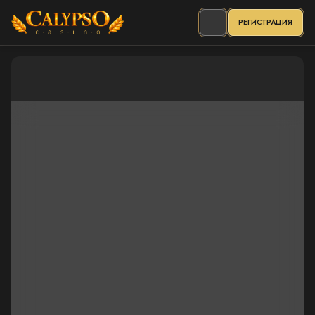
РЕГИСТРАЦИЯ