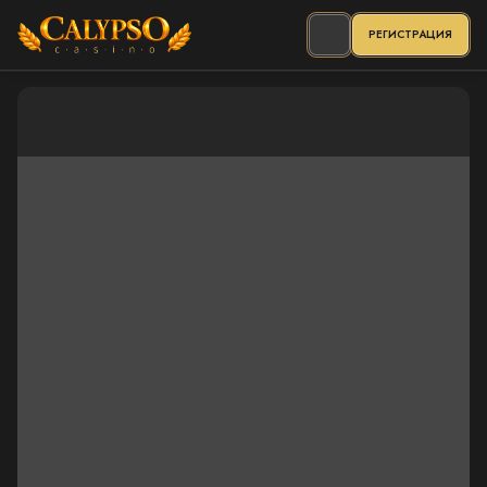
РЕГИСТРАЦИЯ