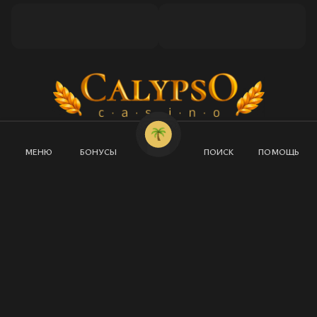
Calypso Casino — современное онлайн-казино с мифологическим стилем и атмосферой
райского острова.
МЕНЮ
БОНУСЫ
ПОИСК
ПОМОЩЬ
Бездепы в Telegram
Сотрудничество
ЧАТ ПОДДЕРЖКИ