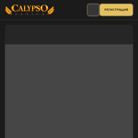
РЕГИСТРАЦИЯ