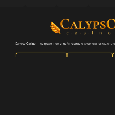
Calypso Casino — современное онлайн-казино с мифологическим стилем
Бездепы в Telegram
Сотрудничество
О нас
О нас
Турниры