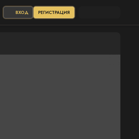
ВХОД
РЕГИСТРАЦИЯ