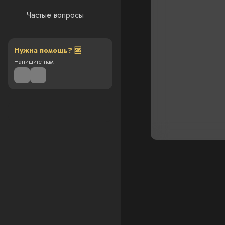
Частые вопросы
Нужна помощь? 🆘
Напишите нам