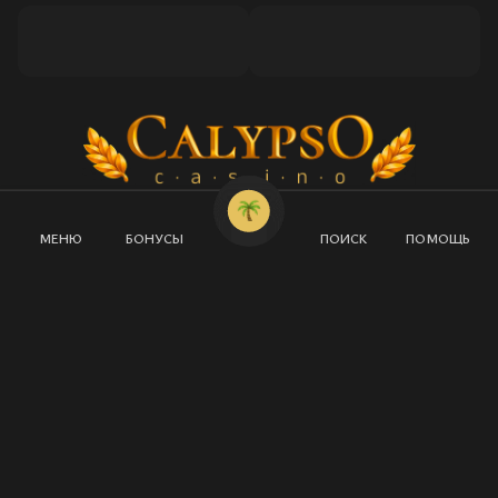
Calypso Casino — современное онлайн-казино с мифологическим стилем и атмосферой
райского острова.
МЕНЮ
БОНУСЫ
ПОИСК
ПОМОЩЬ
Бездепы в Telegram
Сотрудничество
ЧАТ ПОДДЕРЖКИ