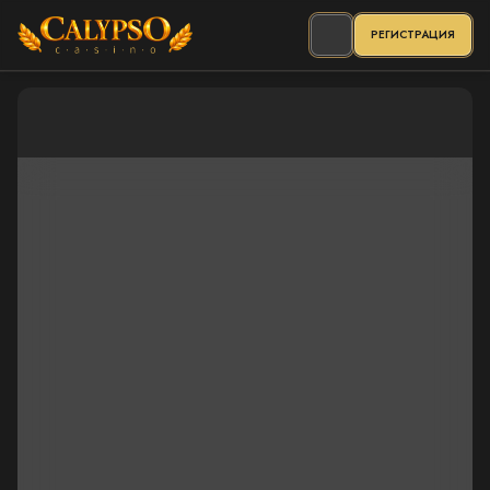
РЕГИСТРАЦИЯ