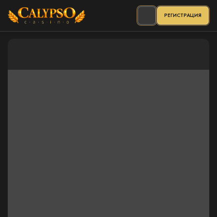
РЕГИСТРАЦИЯ