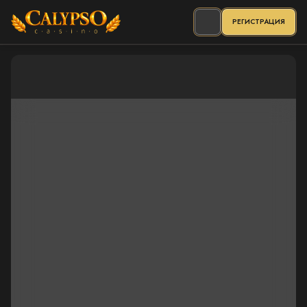
РЕГИСТРАЦИЯ