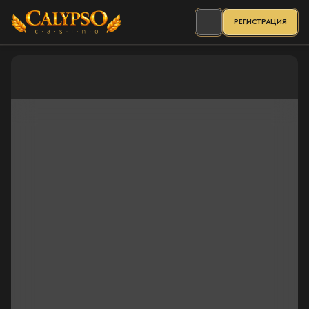
РЕГИСТРАЦИЯ