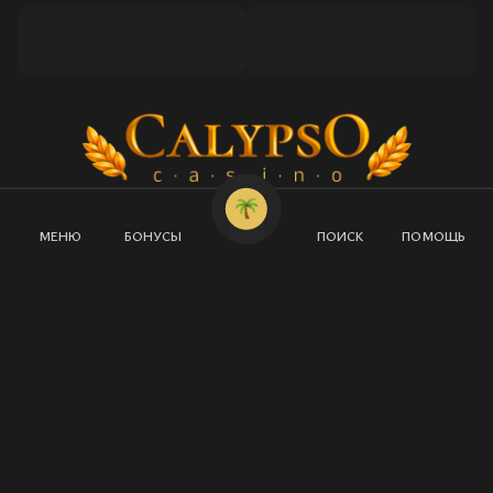
Calypso Casino — современное онлайн-казино с мифологическим стилем и атмосферой
райского острова.
МЕНЮ
БОНУСЫ
ПОИСК
ПОМОЩЬ
Бездепы в Telegram
Сотрудничество
ЧАТ ПОДДЕРЖКИ