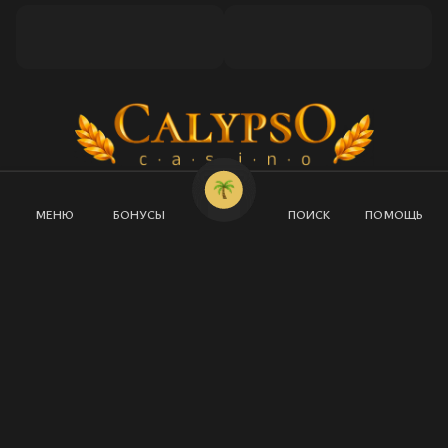
Calypso Casino — современное онлайн-казино с мифологическим стилем и атмосферой
райского острова.
МЕНЮ
БОНУСЫ
ПОИСК
ПОМОЩЬ
Бездепы в Telegram
Сотрудничество
ЧАТ ПОДДЕРЖКИ