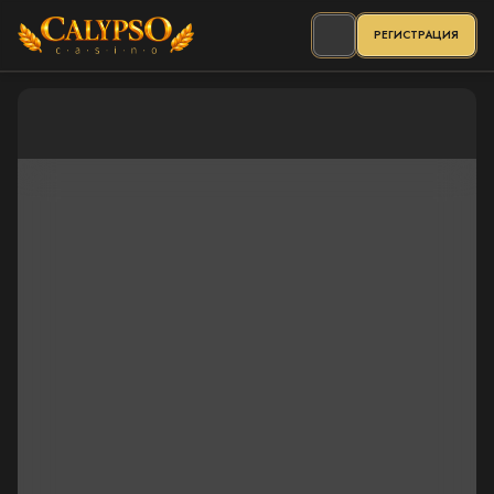
РЕГИСТРАЦИЯ