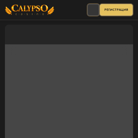
РЕГИСТРАЦИЯ