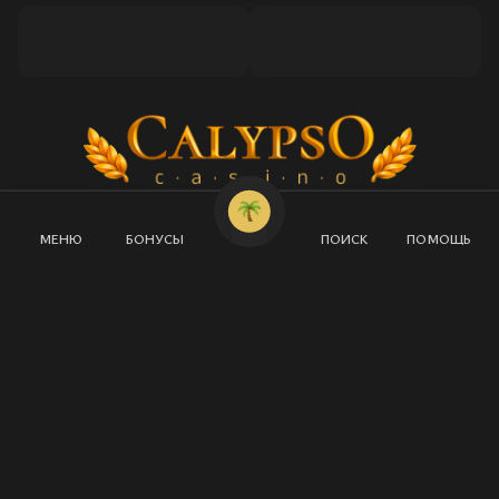
Calypso Casino — современное онлайн-казино с мифологическим стилем и атмосферой
райского острова.
МЕНЮ
БОНУСЫ
ПОИСК
ПОМОЩЬ
Бездепы в Telegram
Сотрудничество
ЧАТ ПОДДЕРЖКИ