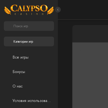
Поиск игр
Категории игр
Все игры
Бонусы
О нас
Условия использования