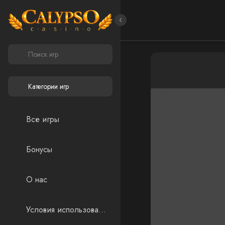
Поиск игр
Категории игр
Все игры
Бонусы
О нас
Условия использования