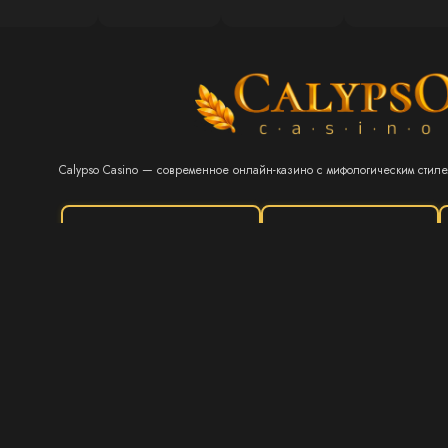
Calypso Casino — современное онлайн-казино с мифологическим стилем
Бездепы в Telegram
Сотрудничество
О нас
О нас
Турниры