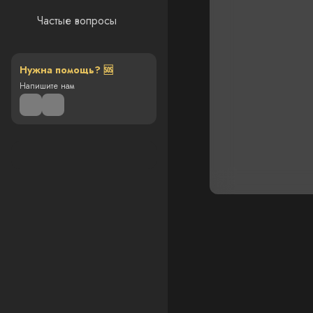
Частые вопросы
Нужна помощь? 🆘
Напишите нам