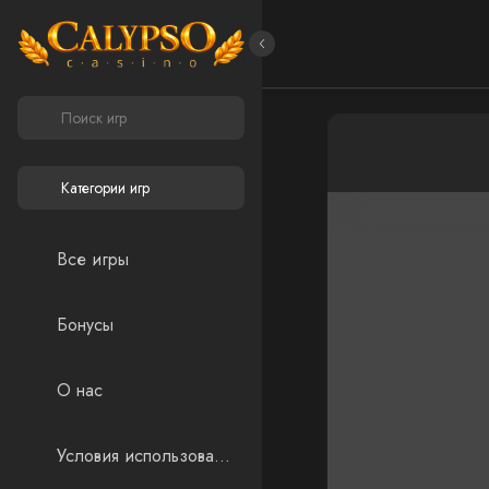
Поиск игр
Категории игр
Все игры
Бонусы
О нас
Условия использования