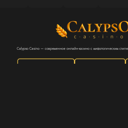
Calypso Casino — современное онлайн-казино с мифологическим стилем
Бездепы в Telegram
Сотрудничество
О нас
О нас
Турниры